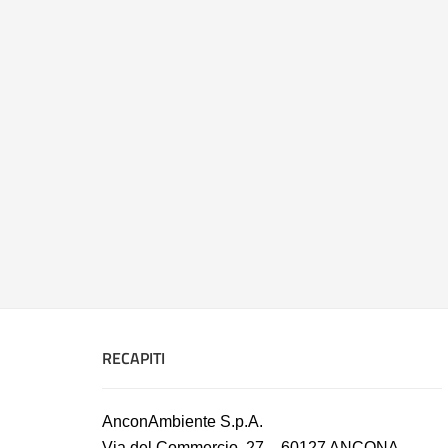
RECAPITI
AnconAmbiente S.p.A.
Via del Commercio, 27 – 60127 ANCONA