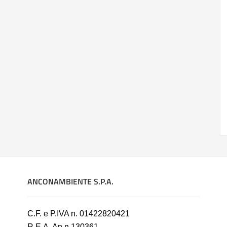
ANCONAMBIENTE S.P.A.
C.F. e P.IVA n. 01422820421
R.E.A. An n.130361