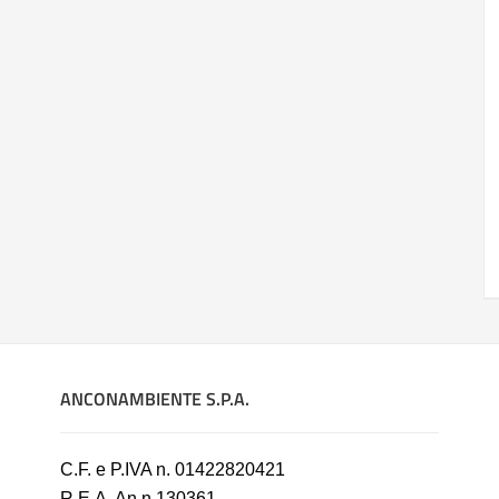
ANCONAMBIENTE S.P.A.
C.F. e P.IVA n. 01422820421
R.E.A. An n.130361