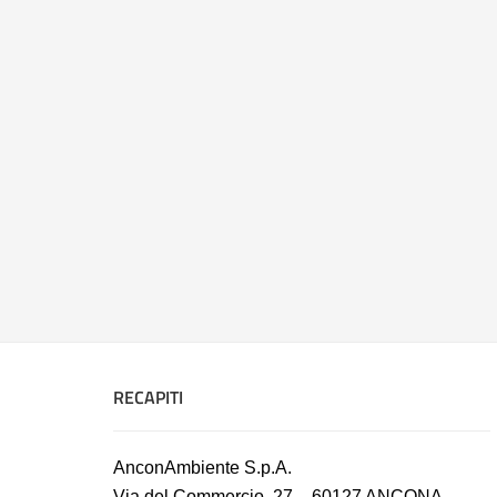
RECAPITI
AnconAmbiente S.p.A.
Via del Commercio, 27 – 60127 ANCONA