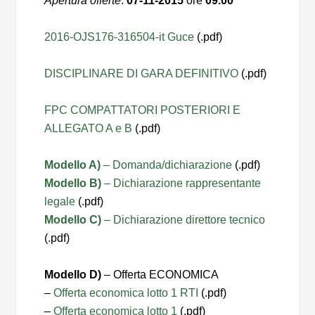
Apertura offerte
:
07-11-2015
ore
09.00
2016-OJS176-316504-it Guce
(.pdf)
DISCIPLINARE DI GARA DEFINITIVO
(.pdf)
FPC COMPATTATORI POSTERIORI E
ALLEGATO A e B
(.pdf)
Modello A)
– Domanda/dichiarazione
(.pdf)
Modello B)
– Dichiarazione rappresentante
legale
(.pdf)
Modello C)
– Dichiarazione direttore tecnico
(.pdf)
Modello D)
– Offerta ECONOMICA
–
Offerta economica lotto 1 RTI
(.pdf)
–
Offerta economica lotto 1
(.pdf)