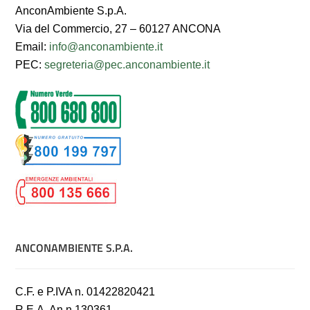
AnconAmbiente S.p.A.
Via del Commercio, 27 – 60127 ANCONA
Email:
info@anconambiente.it
PEC:
segreteria@pec.anconambiente.it
ANCONAMBIENTE S.P.A.
C.F. e P.IVA n. 01422820421
R.E.A. An n.130361