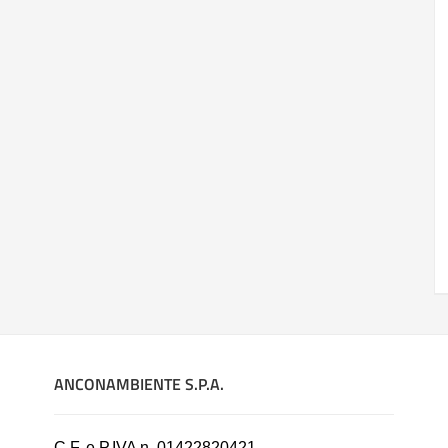
ANCONAMBIENTE S.P.A.
C.F. e P.IVA n. 01422820421