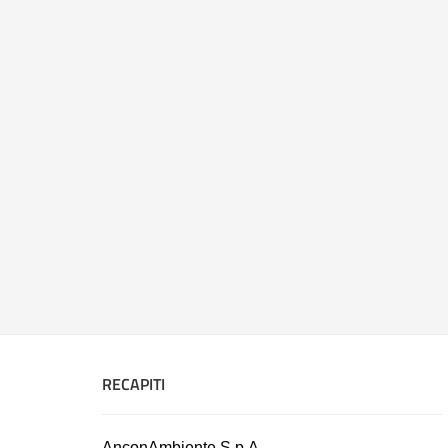
RECAPITI
AnconAmbiente S.p.A.