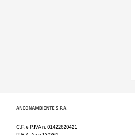
ANCONAMBIENTE S.P.A.
C.F. e P.IVA n. 01422820421
R.E.A. An n.130361