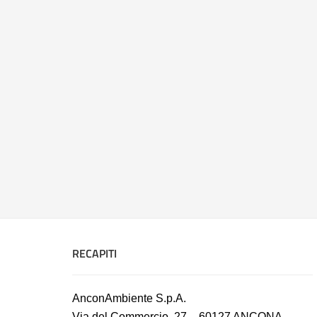
RECAPITI
AnconAmbiente S.p.A.
Via del Commercio, 27 – 60127 ANCONA