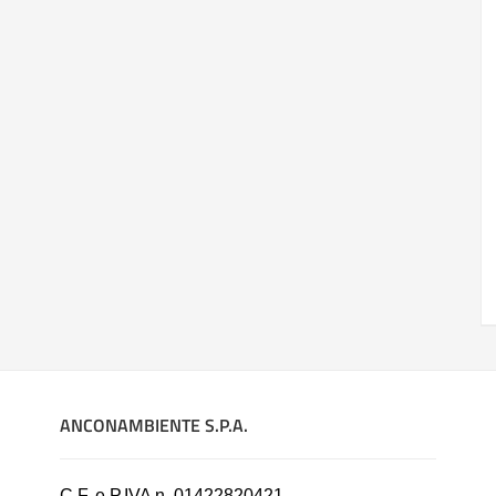
ANCONAMBIENTE S.P.A.
C.F. e P.IVA n. 01422820421