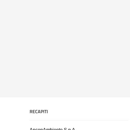
RECAPITI
AnconAmbiente S.p.A.