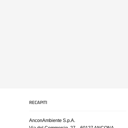
RECAPITI
AnconAmbiente S.p.A.
Via del Commercio, 27 – 60127 ANCONA