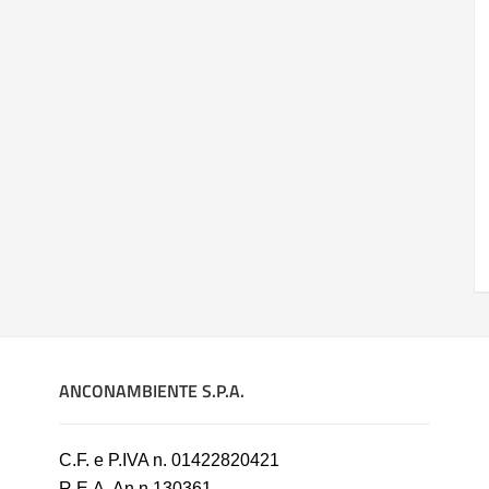
ANCONAMBIENTE S.P.A.
C.F. e P.IVA n. 01422820421
R.E.A. An n.130361