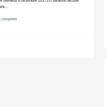
e (venerdì 8 dicembre 2017) ci saranno alcune
rtura…
a completo