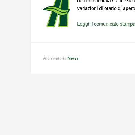
dell’Immacolata Concezion
variazioni di orario di ape
Leggi il comunicato stamp
Archiviato in:
News