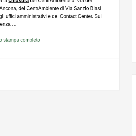
a la
chiusura
del CentrAmbiente di Via del
ncona, del CentrAmbiente di Via Sanzio Blasi
li uffici amministrativi e del Contact Center. Sul
etenza …
to stampa completo