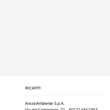
RECAPITI
AnconAmbiente S.p.A.
Via del Commercio, 27 – 60127 ANCONA