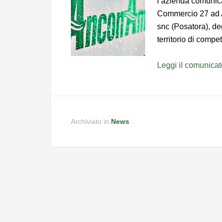
l’azienda comunic
Commercio 27 ad A
snc (Posatora), deg
territorio di comp
Leggi il comunica
Archiviato in:
News