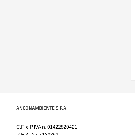
ANCONAMBIENTE S.P.A.
C.F. e P.IVA n. 01422820421
R.E.A. An n.130361