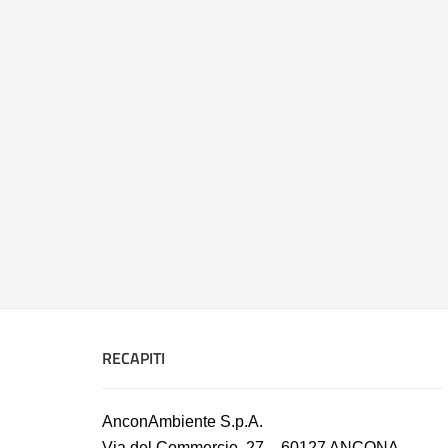
RECAPITI
AnconAmbiente S.p.A.
Via del Commercio, 27 – 60127 ANCONA