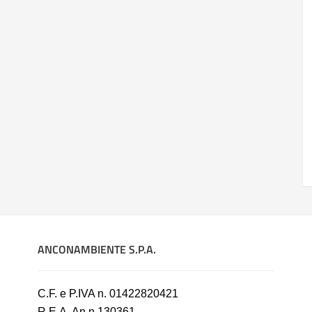
ANCONAMBIENTE S.P.A.
C.F. e P.IVA n. 01422820421
R.E.A. An n.130361