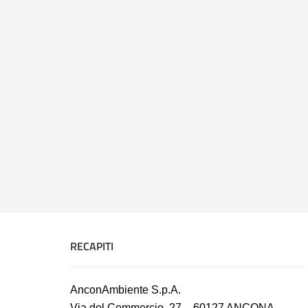
RECAPITI
AnconAmbiente S.p.A.
Via del Commercio, 27 – 60127 ANCONA