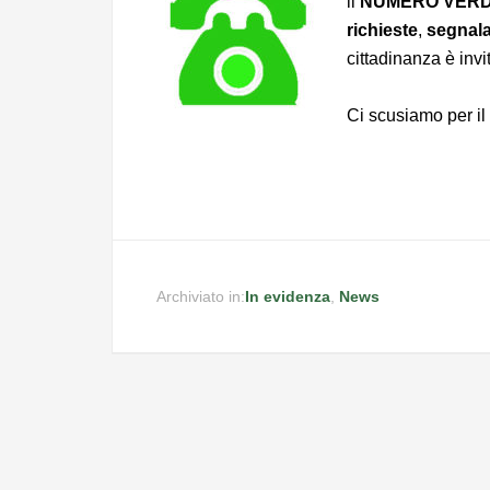
il
NUMERO VER
richieste
,
segnala
cittadinanza è invi
Ci scusiamo per il
Archiviato in:
In evidenza
,
News