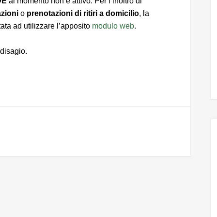
DE
al momento non è attivo. Per l’inoltro di
zioni
o
prenotazioni di ritiri a domicilio
, la
tata ad utilizzare l’apposito
modulo web
.
 disagio.