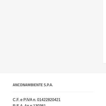
ANCONAMBIENTE S.P.A.
C.F. e P.IVA n. 01422820421
R.E.A. An n.130361