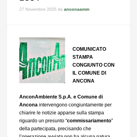
27 Novembre 2025
da
anconaamm
COMUNICATO
STAMPA
CONGIUNTO CON
IL COMUNE DI
ANCONA
AnconAmbiente S.p.A. e Comune di
Ancona
intervengono congiuntamente per
chiarire le notizie apparse sulla stampa
riguardo un presunto “
commissariamento
”
della partecipata, precisando che
l’operazione avviata non ha alcuna natura