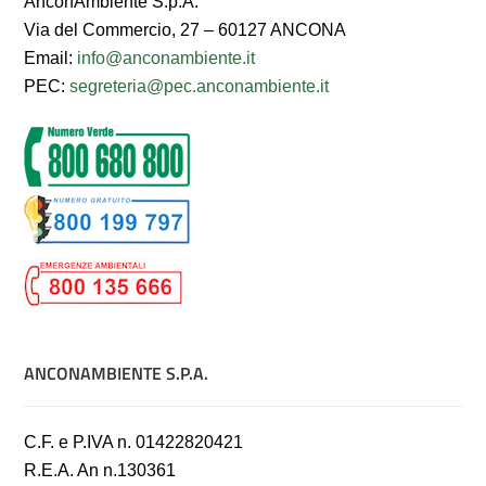
AnconAmbiente S.p.A.
Via del Commercio, 27 – 60127 ANCONA
Email:
info@anconambiente.it
PEC:
segreteria@pec.anconambiente.it
ANCONAMBIENTE S.P.A.
C.F. e P.IVA n. 01422820421
R.E.A. An n.130361