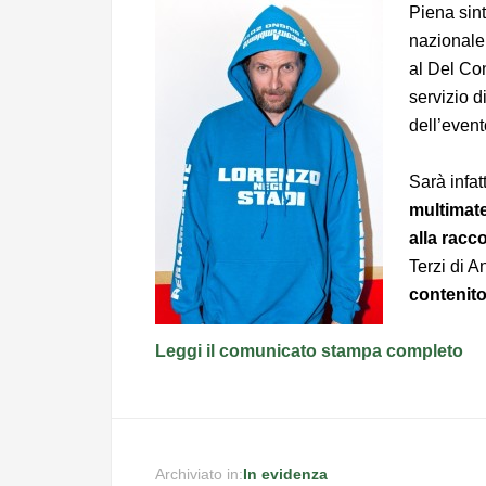
Piena sint
nazionale
al Del Con
servizio d
dell’event
Sarà infat
multimater
alla racc
Terzi di 
contenit
Leggi il comunicato stampa completo
Archiviato in:
In evidenza