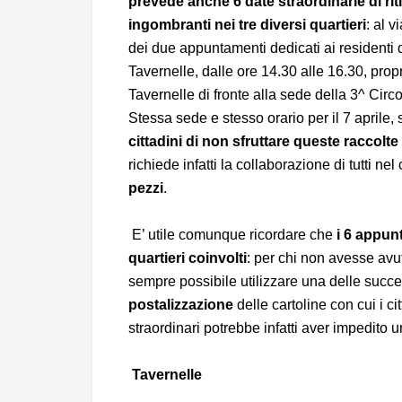
prevede anche 6 date straordinarie di rit
ingombranti nei tre diversi quartieri
: al v
dei due appuntamenti dedicati ai residenti 
Tavernelle, dalle ore 14.30 alle 16.30, propr
Tavernelle di fronte alla sede della 3^ Circ
Stessa sede e stesso orario per il 7 aprile,
cittadini di non sfruttare queste raccolt
richiede infatti la collaborazione di tutti nel
pezzi
.
E’ utile comunque ricordare che
i 6 appunt
quartieri coinvolti
: per chi non avesse avu
sempre possibile utilizzare una delle succe
postalizzazione
delle cartoline con cui i cit
straordinari potrebbe infatti aver impedito
Tavernelle