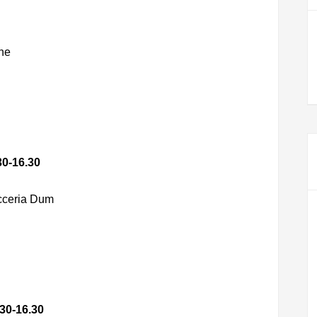
one
30-16.30
icceria Dum
.30-16.30