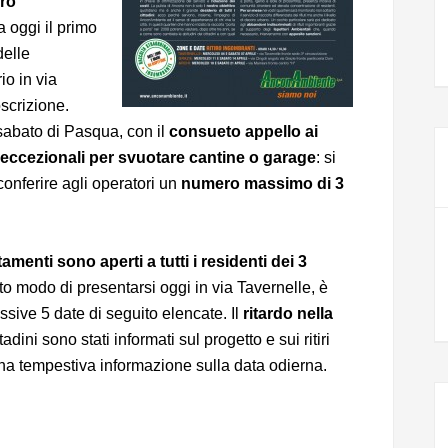
iro
ia oggi il primo
delle
io in via
oscrizione.
 sabato di Pasqua, con il
consueto appello ai
e eccezionali per svuotare cantine o garage
: si
 conferire agli operatori un
numero massimo di 3
amenti sono aperti a tutti i residenti dei 3
to modo di presentarsi oggi in via Tavernelle, è
ssive 5 date di seguito elencate. Il
ritardo nella
tadini sono stati informati sul progetto e sui ritiri
 una tempestiva informazione sulla data odierna.