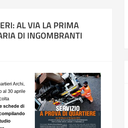
RI: AL VIA LA PRIMA
RIA DI INGOMBRANTI
rtieri Archi,
 al 30 aprile
colta
le schede di
à compilando
studio