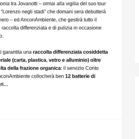
onia tra Jovanotti – ormai alla vigilia del suo tour
 “Lorenzo negli stadi” che domani sera debutterà
ero – ed AnconAmbiente, che gestirà tutto il
i raccolta differenziata e di pulizia in occasione
o.
ti garantita una
raccolta differenziata cosiddetta
iale (carta, plastica, vetro e alluminio) oltre
olta della frazione organica
: il servizio Conto
AnconAmbiente collocherà ben
12 batterie di
ori…