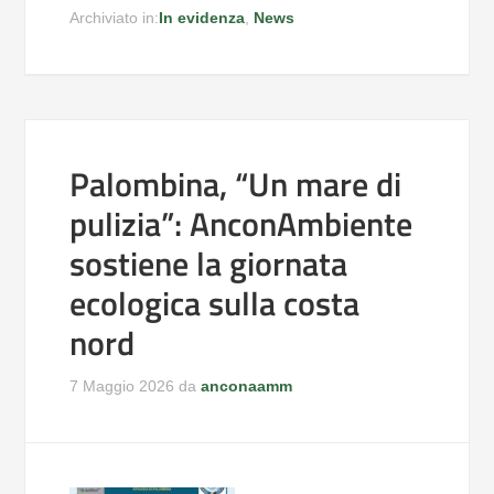
Archiviato in:
In evidenza
,
News
Palombina, “Un mare di
pulizia”: AnconAmbiente
sostiene la giornata
ecologica sulla costa
nord
7 Maggio 2026
da
anconaamm